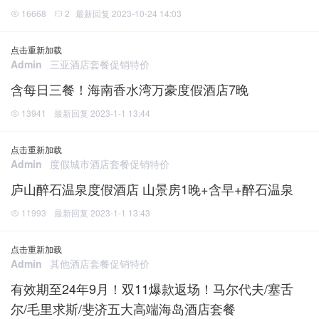
16668
2
最新回复 2023-10-24 14:03
点击重新加载
Admin
三亚酒店套餐促销特价
含每日三餐！海南香水湾万豪度假酒店7晚
13941
最新回复 2023-1-1 13:44
点击重新加载
Admin
度假城市酒店套餐促销特价
庐山醉石温泉度假酒店 山景房1晚+含早+醉石温泉
11993
最新回复 2023-1-1 13:43
点击重新加载
Admin
其他酒店套餐促销特价
有效期至24年9月！双11爆款返场！马尔代夫/塞舌
尔/毛里求斯/斐济五大高端海岛酒店套餐