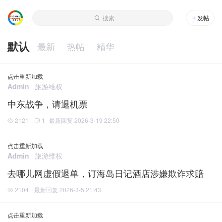
搜索
发帖
默认
最新
热帖
精华
点击重新加载
Admin
旅游维权
中东战争，请退机票
2121
1
最新回复 2026-3-19 22:50
点击重新加载
Admin
旅游维权
去哪儿网虚假退单，订海岛日记酒店涉嫌欺诈求赔
2104
最新回复 2026-3-5 21:43
点击重新加载