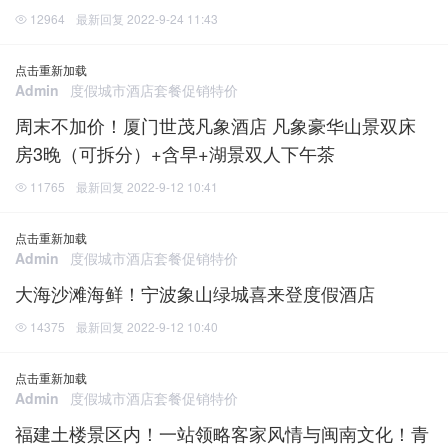
12964
最新回复 2022-9-24 11:43
点击重新加载
Admin
度假城市酒店套餐促销特价
周末不加价！厦门世茂凡象酒店 凡象豪华山景双床
房3晚（可拆分）+含早+湖景双人下午茶
11765
最新回复 2022-9-12 10:41
点击重新加载
Admin
度假城市酒店套餐促销特价
大海沙滩海鲜！宁波象山绿城喜来登度假酒店
14375
最新回复 2022-9-12 10:40
点击重新加载
Admin
度假城市酒店套餐促销特价
福建土楼景区内！一站领略客家风情与闽南文化！青