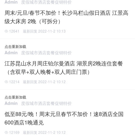
Admin
度假城市酒店套餐促销特价
周末/元旦/春节不加价！长沙马栏山假日酒店 江景高
级大床房 2晚（可拆分）
12641
最新回复 2022-11-2 10:13
点击重新加载
Admin
度假城市酒店套餐促销特价
江苏昆山水月周庄铂尔曼酒店 湖景房2晚连住套餐
（含双早+双人晚餐+双人周庄门票）
12214
最新回复 2022-11-2 10:12
点击重新加载
Admin
度假城市酒店套餐促销特价
低至88元/晚！周末元旦春节不加价！速8酒店全国
600酒店1晚通兑
12169
最新回复 2022-11-2 10:12