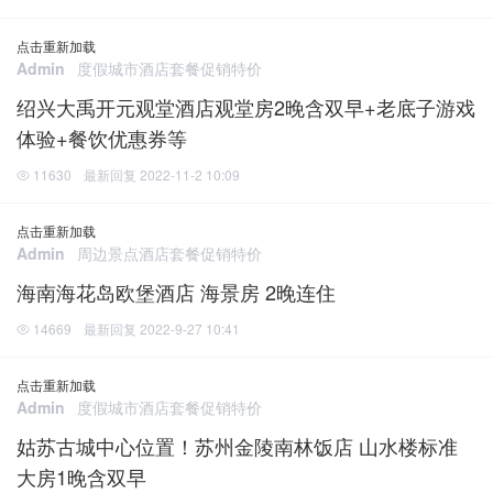
点击重新加载
Admin
度假城市酒店套餐促销特价
绍兴大禹开元观堂酒店观堂房2晚含双早+老底子游戏
体验+餐饮优惠券等
11630
最新回复 2022-11-2 10:09
点击重新加载
Admin
周边景点酒店套餐促销特价
海南海花岛欧堡酒店 海景房 2晚连住
14669
最新回复 2022-9-27 10:41
点击重新加载
Admin
度假城市酒店套餐促销特价
姑苏古城中心位置！苏州金陵南林饭店 山水楼标准
大房1晚含双早