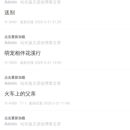
Admin
站长版主原创博客文章
送别
3440
最新回复 2025-3-31 21:25
点击重新加载
Admin
站长版主原创博客文章
萌宠相伴花溪行
3929
最新回复 2025-3-31 12:00
点击重新加载
Admin
站长版主原创博客文章
火车上的父亲
4089
1
最新回复 2025-3-31 11:46
点击重新加载
Admin
站长版主原创博客文章