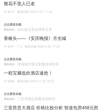
簪花不觉人已老
3913
最新回复 2025-3-31 11:03
点击重新加载
Admin
站长版主原创博客文章
香椿头——《安庆晚报》月光城
4047
2
最新回复 2025-3-30 17:42
点击重新加载
Admin
度假城市酒店套餐促销特价
一程宝藏低价酒店速抢！
8888
最新回复 2023-11-22 19:23
点击重新加载
Admin
三亚湾酒店套餐促销特价
三亚胜意大酒店 价格比较分析 智途包房458元胜