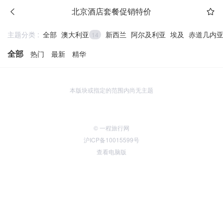
北京酒店套餐促销特价
主题分类 :
全部
澳大利亚
新西兰
阿尔及利亚
埃及
赤道几内
14
全部
热门
最新
精华
本版块或指定的范围内尚无主题
© 一程旅行网
沪ICP备10015599号
查看电脑版