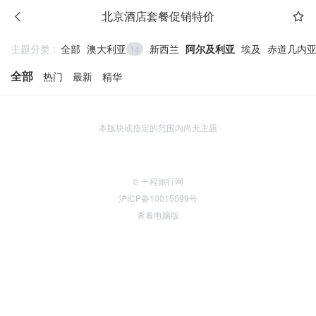
北京酒店套餐促销特价
主题分类 :
全部
澳大利亚
新西兰
阿尔及利亚
埃及
赤道几内
14
全部
热门
最新
精华
本版块或指定的范围内尚无主题
© 一程旅行网
沪ICP备10015599号
查看电脑版