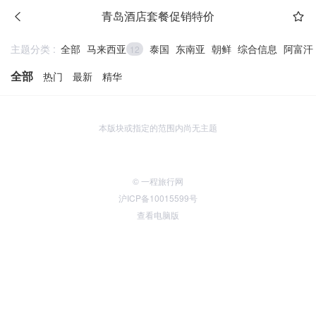
青岛酒店套餐促销特价
主题分类 :
全部
马来西亚
泰国
东南亚
朝鲜
综合信息
阿富汗
12
全部
热门
最新
精华
本版块或指定的范围内尚无主题
© 一程旅行网
沪ICP备10015599号
查看电脑版