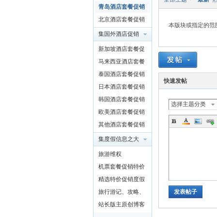
特价
青岛酒店套餐促销
程
特价
北京酒店套餐促销
本版块或指定的范
特价
集国外酒店促销
之大成
新加坡酒店套餐促
销特价
马来西亚酒店套餐
促销特价
泰国酒店套餐促销
快速发帖
特价
日本酒店套餐促销
特价
韩国酒店套餐促销
选择主题分类
特价
欧美酒店套餐促销
旅
特价
其他酒店套餐促销
特价
集度假信息之大
成
旅游维权
机票套餐促销特价
精选特价促销度假
发表帖子
产品及泛旅游
旅行游记、攻略、
知识以及新闻
站长版主原创博客
行