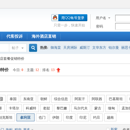
用户名
只需一步，快速开始
密码
代客投诉
海外酒店直销
热搜:
御海棠
天房洲际
威斯汀
文华东方
铂尔曼
丽思
帖子
搜
店套餐促销特价
销特价
今日:
0
|
主题:
12
|
排名:
13
索
2
泰国
东南亚
朝鲜
综合信息
阿富汗
阿联酋
巴基斯坦
寨
卡塔尔
科威特
老挝
黎巴嫩
马尔代夫
蒙古
缅甸
孟加
别克斯坦
叙利亚
也门
伊朗
印度
印尼
约旦
越南
新窗
热门
热帖
精华
更多
作者