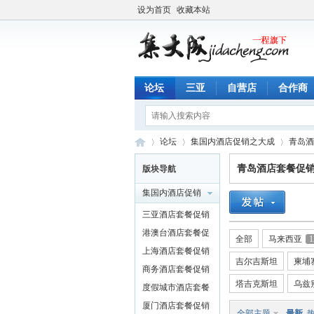
设为首页
收藏本站
论坛
三亚
自营店
合作商
论坛
集国内酒店促销之大成
青岛酒
青岛酒店套餐促
版块导航
集国内酒店促销
一
»
›
›
之大成
三亚酒店套餐促销
特价
港澳台酒店套餐促
全部
马来西亚
1
销特价
上海酒店套餐促销
吉尔吉斯坦
柬埔
特价
商务酒店套餐促销
塔吉克斯坦
乌兹
特价
度假城市酒店套餐
促销特价
厦门酒店套餐促销
全部主题
最新