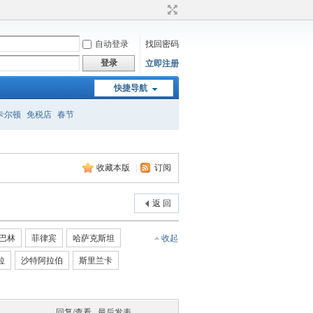
自动登录
找回密码
登录
立即注册
快捷导航
卡尔顿
免税店
春节
收藏本版
|
订阅
返 回
巴林
菲律宾
哈萨克斯坦
收起
拉
沙特阿拉伯
斯里兰卡
回复/查看
最后发表