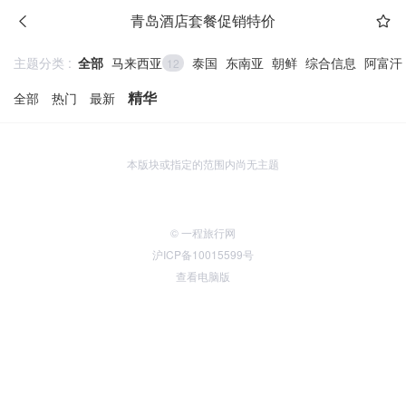
青岛酒店套餐促销特价
主题分类 :
全部
马来西亚
泰国
东南亚
朝鲜
综合信息
阿富汗
12
精华
全部
热门
最新
本版块或指定的范围内尚无主题
© 一程旅行网
沪ICP备10015599号
查看电脑版