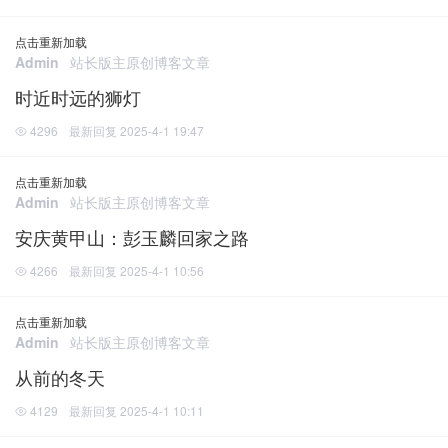
点击重新加载
Admin
站长版主原创博客文章
时近时远的狮灯
4296
最新回复 2025-4-1 19:47
点击重新加载
Admin
站长版主原创博客文章
安庆黄甲山：彭玉麟回家之路
4266
最新回复 2025-4-1 10:56
点击重新加载
Admin
站长版主原创博客文章
从前的冬天
4129
最新回复 2025-4-1 10:11