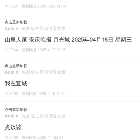
3665
最新回复 2025-5-23 11:30
点击重新加载
Admin
站长版主原创博客文章
山里人家-安庆晚报 月光城 2025年04月16日 星期三
3964
最新回复 2025-4-17 13:07
点击重新加载
Admin
站长版主原创博客文章
我在宜城
3292
最新回复 2025-4-15 19:51
点击重新加载
Admin
站长版主原创博客文章
煮饭婆
3489
最新回复 2025-4-1 22:21