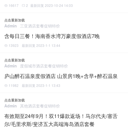
16617
2
最新回复 2023-10-24 14:03
点击重新加载
Admin
三亚酒店套餐促销特价
含每日三餐！海南香水湾万豪度假酒店7晚
13923
最新回复 2023-1-1 13:44
点击重新加载
Admin
度假城市酒店套餐促销特价
庐山醉石温泉度假酒店 山景房1晚+含早+醉石温泉
11982
最新回复 2023-1-1 13:43
点击重新加载
Admin
其他酒店套餐促销特价
有效期至24年9月！双11爆款返场！马尔代夫/塞舌
尔/毛里求斯/斐济五大高端海岛酒店套餐