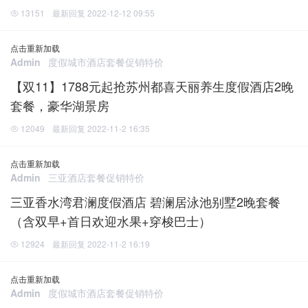
13151
最新回复 2022-12-12 09:55
点击重新加载
Admin
度假城市酒店套餐促销特价
【双11】1788元起抢苏州都喜天丽养生度假酒店2晚
套餐，豪华湖景房
12049
最新回复 2022-11-2 16:35
点击重新加载
Admin
三亚酒店套餐促销特价
三亚香水湾君澜度假酒店 碧澜居泳池别墅2晚套餐
（含双早+首日欢迎水果+穿梭巴士）
12924
最新回复 2022-11-2 16:19
点击重新加载
Admin
度假城市酒店套餐促销特价