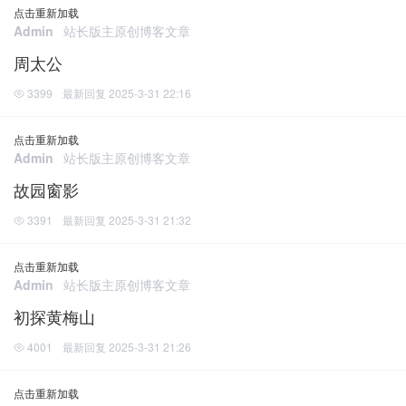
点击重新加载
Admin
站长版主原创博客文章
周太公
3399
最新回复 2025-3-31 22:16
点击重新加载
Admin
站长版主原创博客文章
故园窗影
3391
最新回复 2025-3-31 21:32
点击重新加载
Admin
站长版主原创博客文章
初探黄梅山
4001
最新回复 2025-3-31 21:26
点击重新加载