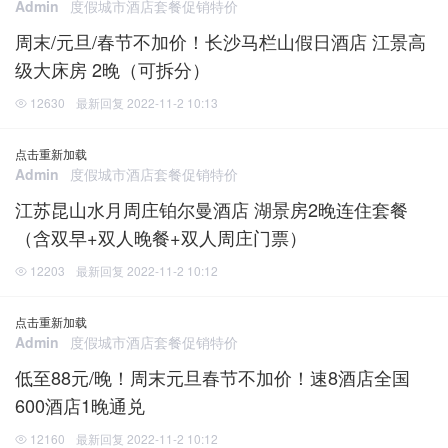
Admin
度假城市酒店套餐促销特价
周末/元旦/春节不加价！长沙马栏山假日酒店 江景高
级大床房 2晚（可拆分）
12630
最新回复 2022-11-2 10:13
点击重新加载
Admin
度假城市酒店套餐促销特价
江苏昆山水月周庄铂尔曼酒店 湖景房2晚连住套餐
（含双早+双人晚餐+双人周庄门票）
12203
最新回复 2022-11-2 10:12
点击重新加载
Admin
度假城市酒店套餐促销特价
低至88元/晚！周末元旦春节不加价！速8酒店全国
600酒店1晚通兑
12160
最新回复 2022-11-2 10:12