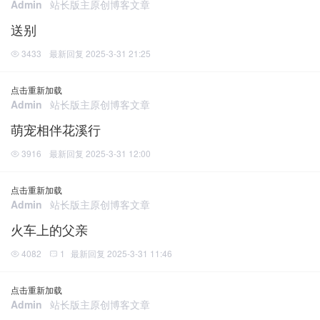
Admin
站长版主原创博客文章
送别
3433
最新回复 2025-3-31 21:25
点击重新加载
Admin
站长版主原创博客文章
萌宠相伴花溪行
3916
最新回复 2025-3-31 12:00
点击重新加载
Admin
站长版主原创博客文章
火车上的父亲
4082
1
最新回复 2025-3-31 11:46
点击重新加载
Admin
站长版主原创博客文章